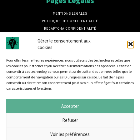
Pages Légales
MENTIONS LÉGALES
POLITIQUE DE CONFIDENTIALITÉ
RECAPTCHA CONFIDENTIALITÉ
RECAPTCHA CONDITIONS
Gérer le consentement aux
CRÉDITS PHOTOS MAGNIFIC
cookies
CRÉDIT PHOTOS UNSPLASH
Pour offrir les meilleures expériences, nous utilisons des technologies telles que
les cookies pour stocker et/ou accéder aux informations des appareils. Le fait de
consentir à ces technologies nous permettra de traiter des données telles que le
comportement de navigation ou les ID uniques sur ce site. Le fait de ne pas
consentir ou de retirer son consentement peut avoir un effet négatif sur certaines
caractéristiques et fonctions.
Disrupt B2B est un média dédié à la sécurité informatique
et à L'actualité des entreprises innovantes, retrouvez des
Accepter
tribunes, des produits, des retours d'utilisateurs, des
évènements, des livres blancs et les nominations du
Refuser
secteur. Retrouvez toutes les informations sur les
innovations digitales IT B2B.
Voir les préférences