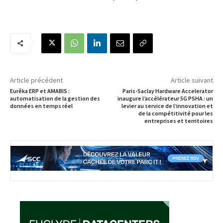
Article précédent
Article suivant
Eurêka ERP et AMABIS :
Paris-Saclay Hardware Accelerator
automatisation de la gestion des
inaugure l’accélérateur 5G PSHA : un
données en temps réel
levier au service de l’innovation et
de la compétitivité pour les
entreprises et territoires