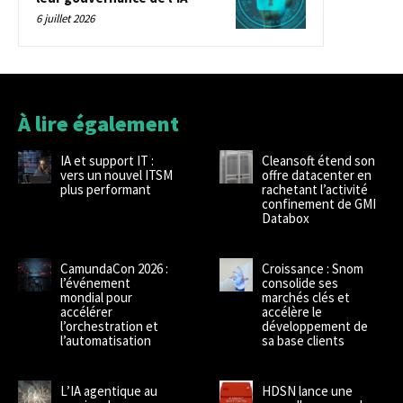
6 juillet 2026
À lire également
IA et support IT :
Cleansoft étend son
vers un nouvel ITSM
offre datacenter en
plus performant
rachetant l’activité
confinement de GMI
Databox
CamundaCon 2026 :
Croissance : Snom
l’événement
consolide ses
mondial pour
marchés clés et
accélérer
accélère le
l’orchestration et
développement de
l’automatisation
sa base clients
L’IA agentique au
HDSN lance une