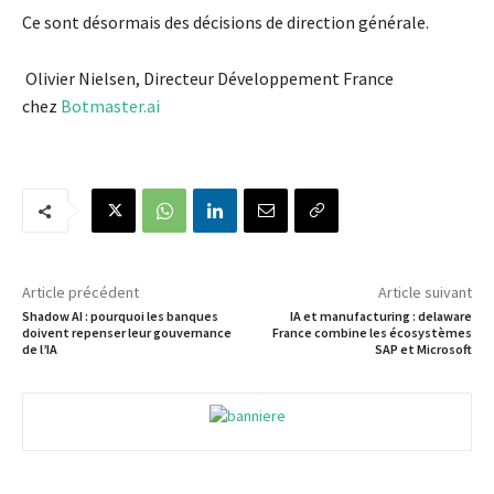
Ce sont désormais des décisions de direction générale.
Olivier Nielsen, Directeur Développement France
chez
Botmaster.ai
Article précédent
Article suivant
Shadow AI : pourquoi les banques
IA et manufacturing : delaware
doivent repenser leur gouvernance
France combine les écosystèmes
de l’IA
SAP et Microsoft