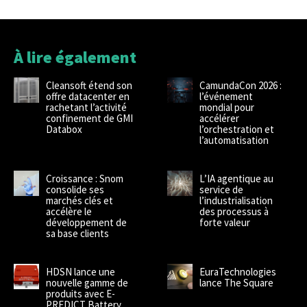
À lire également
Cleansoft étend son
CamundaCon 2026 :
offre datacenter en
l’événement
rachetant l’activité
mondial pour
confinement de GMI
accélérer
Databox
l’orchestration et
l’automatisation
Croissance : Snom
L’IA agentique au
consolide ses
service de
marchés clés et
l’industrialisation
accélère le
des processus à
développement de
forte valeur
sa base clients
HDSN lance une
EuraTechnologies
nouvelle gamme de
lance The Square
produits avec E-
PREDICT Battery