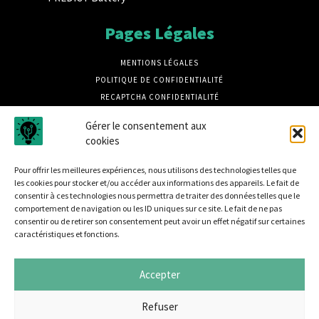
Pages Légales
MENTIONS LÉGALES
POLITIQUE DE CONFIDENTIALITÉ
RECAPTCHA CONFIDENTIALITÉ
RECAPTCHA CONDITIONS
Gérer le consentement aux
CRÉDITS PHOTOS MAGNIFIC
cookies
CRÉDIT PHOTOS UNSPLASH
Pour offrir les meilleures expériences, nous utilisons des technologies telles que
les cookies pour stocker et/ou accéder aux informations des appareils. Le fait de
consentir à ces technologies nous permettra de traiter des données telles que le
comportement de navigation ou les ID uniques sur ce site. Le fait de ne pas
consentir ou de retirer son consentement peut avoir un effet négatif sur certaines
caractéristiques et fonctions.
Disrupt B2B est un média dédié à la sécurité informatique
et à L'actualité des entreprises innovantes, retrouvez des
Accepter
tribunes, des produits, des retours d'utilisateurs, des
évènements, des livres blancs et les nominations du
Refuser
secteur. Retrouvez toutes les informations sur les