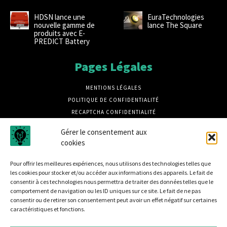
HDSN lance une
EuraTechnologies
nouvelle gamme de
lance The Square
produits avec E-
PREDICT Battery
Pages Légales
MENTIONS LÉGALES
POLITIQUE DE CONFIDENTIALITÉ
RECAPTCHA CONFIDENTIALITÉ
RECAPTCHA CONDITIONS
Gérer le consentement aux
CRÉDITS PHOTOS MAGNIFIC
cookies
CRÉDIT PHOTOS UNSPLASH
Pour offrir les meilleures expériences, nous utilisons des technologies telles que
les cookies pour stocker et/ou accéder aux informations des appareils. Le fait de
consentir à ces technologies nous permettra de traiter des données telles que le
comportement de navigation ou les ID uniques sur ce site. Le fait de ne pas
consentir ou de retirer son consentement peut avoir un effet négatif sur certaines
caractéristiques et fonctions.
Disrupt B2B est un média dédié à la sécurité informatique