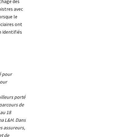
ichage des
nistres avec
orsque le
ciaires ont
 identifiés
é pour
pour
illeurs porté
 parcours de
 au 18
ima L&H. Dans
es assureurs,
et de