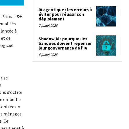
IA agentique : les erreurs à
éviter pour réussir son
ud Prima L&H
déploiement
nnalités
7 juillet 2026
 lancée à
 et de
Shadow AI : pourquoi les
banques doivent repenser
ogiciel.
leur gouvernance de l’IA
6 juillet 2026
rise
u
ons d’octroi
te embellie
’entrée en
 les ménages
s. Ce
ersifier et à