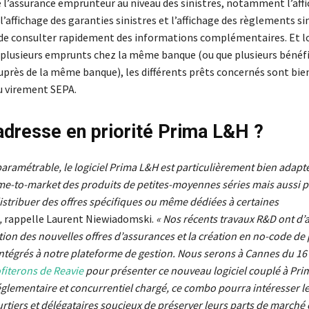
de l’assurance emprunteur au niveau des sinistres, notamment l’aff
 l’affichage des garanties sinistres et l’affichage des règlements si
é de consulter rapidement des informations complémentaires. Et l
a plusieurs emprunts chez la même banque (ou que plusieurs bénéfi
près de la même banque), les différents prêts concernés sont bien
 virement SEPA.
’adresse en priorité Prima L&H ?
aramétrable, le logiciel Prima L&H est particulièrement bien adapt
time-to-market des produits de petites-moyennes séries mais aussi 
istribuer des offres spécifiques ou même dédiées à certaines
,
rappelle Laurent Niewiadomski.
« Nos récents travaux R&D ont d’a
ution des nouvelles offres d’assurances et la création en no-code de
intégrés à notre plateforme de gestion. Nous serons à Cannes du 16
fiterons de Reavie
pour présenter ce nouveau logiciel couplé à Pr
glementaire et concurrentiel chargé, ce combo pourra intéresser l
rtiers et délégataires soucieux de préserver leurs parts de marché 