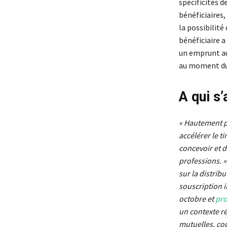
spécificités 
bénéficiaires,
la possibilit
bénéficiaire 
un emprunt au
au moment du
A qui s
« Hautement p
accélérer le 
concevoir et d
professions. »
sur la distrib
souscription 
octobre et
pro
un contexte ré
mutuelles, cou