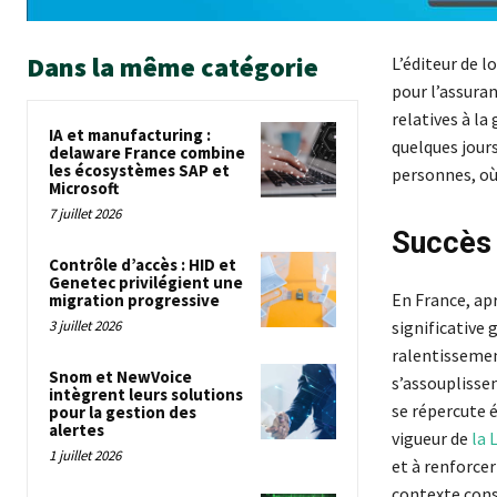
Dans la même catégorie
L’éditeur de 
pour l’assura
relatives à la
IA et manufacturing :
quelques jours
delaware France combine
les écosystèmes SAP et
personnes, où 
Microsoft
7 juillet 2026
Succès 
Contrôle d’accès : HID et
Genetec privilégient une
En France, apr
migration progressive
3 juillet 2026
significative 
ralentissemen
Snom et NewVoice
s’assouplisse
intègrent leurs solutions
se répercute 
pour la gestion des
alertes
vigueur de
la 
1 juillet 2026
et à renforcer
contexte const