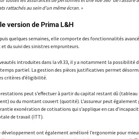
ur toutes les assurances de personnes et une vue 360° de l’assuré a
ats rattachés au sein d’un même écran. »
le version de Prima L&H
puis quelques semaines, elle comporte des fonctionnalités avancé
et du suivi des sinistres emprunteurs.
eautés introduites dans la v9.33, il y a notamment la possibilité d
 temps partiel. La gestion des pièces justificatives permet désorm
 critères d’éligibilité.
prestations peut s’effectuer à partir du capital restant dû (tableau
nt) ou du montant couvert (quotité). L’assureur peut également
antie exonération de cotisations qui s’applique en cas d’incapacit
ale de travail (ITT).
e développement ont également amélioré l’ergonomie pour mieux 