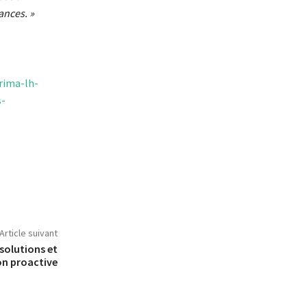
ances. »
rima-lh-
s-
Article suivant
solutions et
on proactive