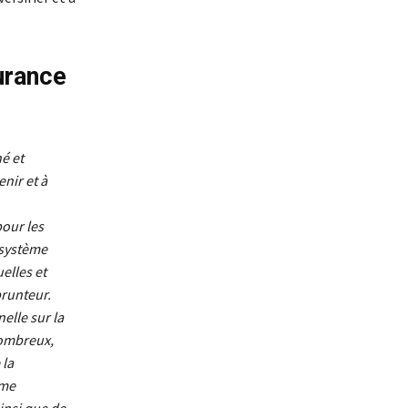
urance
é et
nir et à
pour les
 système
elles et
prunteur.
elle sur la
nombreux,
 la
rme