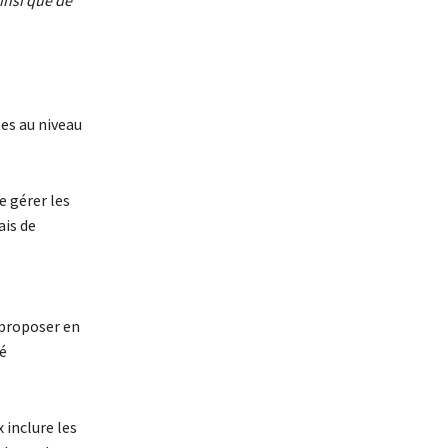
insi que de
es au niveau
e gérer les
ais de
 proposer en
é
inclure les