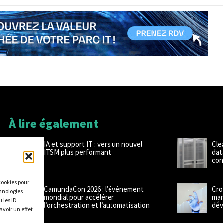
À lire également
IA et support IT : vers un nouvel
Cle
ITSM plus performant
dat
con
 cookies pour
CamundaCon 2026 : l’événement
Cro
chnologies
mondial pour accélérer
mar
 les ID
l’orchestration et l’automatisation
dév
avoir un effet