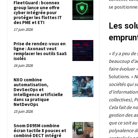
FleetGuard : bconnex
se positionne
group lance une offre
cyber intégrée pour
protéger les flottes IT
des PME et ETI
Les sol
17 juin 2026
emprun
Prise de rendez-vous en
ligne : Axonaut veut
« Il y a peu d
remplacer les outils SaaS
isolés
beaucoup d’act
16 juin 2026
faire évoluer »
Solutions.
« N
NXO combine
sociétés qui s
automatisation,
DevSecOps et
d’information.
intelligence artificielle
dans sa pratique
collectives), 
NetDevOps
Cela fait de n
15 juin 2026
gestion des a
que ce soit au
Snom D895M combine
polyvalence de
écran tactile 8 pouces et
combiné DECT intégré