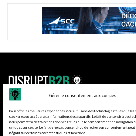
Gérer le consentement aux cookies
Disrupt B2B est un média dédié à la sécurité informatique
et à L'actualité des entreprises innovantes, retrouvez des
tribunes, des produits, des retours d'utilisateurs, des
Pour offrir les meilleures expériences, nous utilisons des technologies telles que les
stocker et/ou accéder aux informations des appareils. Le fait de consentir à ces te
évènements, des livres blancs et les nominations du
nous permettra de traiter des données telles que le comportement de navigation ou
secteur. Retrouvez toutes les informations sur les
uniques sur ce site. Le fait de ne pas consentir ou de retirer son consentement peut 
innovations digitales IT B2B.
négatif sur certaines caractéristiques et fonctions.