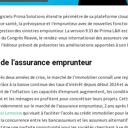
logiciels Prima Solutions étend le périmètre de sa plateforme clo
nce santé, la prévoyance et l’emprunteur avec de nouvelles fonctio
 gestion des sinistres emprunteur. La version 9.33 de Prima L&H est
 du Congrès Reavie, le rendez-vous international des assureurs vie
l’éditeur prévoit de présenter les améliorations apportées à son l
de l’assurance emprunteur
ès deux années de crise, le marché de l’immobilier connaît une rep
grâce à la baisse continue des taux d’intérêt depuis début 2024 et a
t de l’inflation. Les capacités d’emprunt augmentent, les conditi
nt et les ménages en profitent pour concrétiser leurs projets. Cet
évidemment sur le marché de l’assurance emprunteur, 2 ans après l
Loi Lemoine
qui visait à faciliter l’accès au crédit immobilier pour
 la concurrence entre les bancassureurs et les assureurs alternatif
itue une parfaite opportunité pour les sociétés cherchant à se div