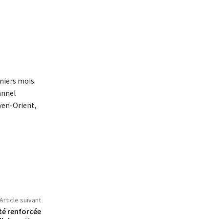
niers mois.
annel
yen-Orient,
Article suivant
té renforcée