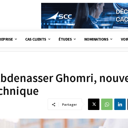
REPRISE
CAS CLIENTS
ÉTUDES
NOMINATIONS
VOI
Abdenasser Ghomri, nouv
echnique
Partager