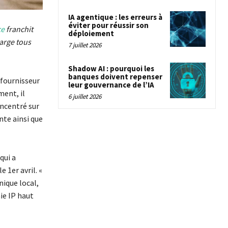
IA agentique : les erreurs à
éviter pour réussir son
ce
franchit
déploiement
arge tous
7 juillet 2026
Shadow AI : pourquoi les
banques doivent repenser
 fournisseur
leur gouvernance de l’IA
ment, il
6 juillet 2026
oncentré sur
nte ainsi que
qui a
 1er avril. «
ique local,
ie IP haut