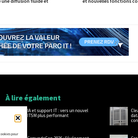
 une diffusion fluide et
et nouvelles fonctions co
À lire également
IA et support IT : vers un nouvel
Cle
ITSM plus performant
dat
con
 cookies pour