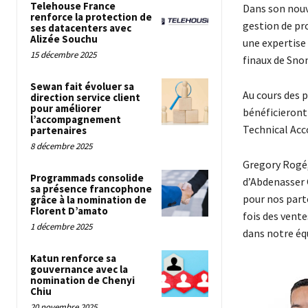
Telehouse France
Dans son nouv
renforce la protection de
gestion de pr
ses datacenters avec
Alizée Souchu
une expertise 
15 décembre 2025
finaux de Sno
Sewan fait évoluer sa
Au cours des 
direction service client
pour améliorer
bénéficieront 
l’accompagnement
Technical Ac
partenaires
8 décembre 2025
Gregory Rogé,
Programmads consolide
d’Abdenasser 
sa présence francophone
pour nos part
grâce à la nomination de
Florent D’amato
fois des vente
1 décembre 2025
dans notre éq
Katun renforce sa
gouvernance avec la
nomination de Chenyi
Chiu
20 novembre 2025