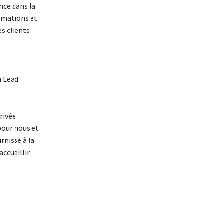
nce dans la
ormations et
es clients
m Lead
rivée
pour nous et
rnisse à la
accueillir