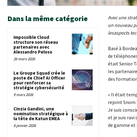
Dans la même catégorie
Avec une strat
un nouveau pa
lesaspects tec
Impossible Cloud
structure son réseau
partenaires avec
Basé à Bordea
Alessandro Peloso
de téléphones 
26 mars 2026
était Senior T
les partenaire
Le Groupe Squad crée le
poste de Chief AI Officer
des formations
pour renforcer sa
stratégie cybersécurité
« Il était tem
9 mars 2026
rejoint Snom T
Cinzia Gandini, une
Je suis consc
nomination stratégique à
et je suis rav
la tête de Katun EMEA
de gamme et m
8 janvier 2026