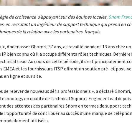
égie de croissance s’appuyant sur des équipes locales,
Snom Fran
s en recrutant un ingénieur de support technique qui prend en ch
hniques de la relation avec les partenaires français.
ux, Abdenasser Ghomri, 37 ans, a travaillé pendant 13 ans chez un
IP bien connu où il a occupé différents rôles techniques. Dernière
echnical Lead. Au cours de cette période, il s’est principalement c
s EMEA et les fournisseurs ITSP offrant un soutien pré- et post-ve
 en ligne et sur site.
ps de relever de nouveaux défis professionnels », a déclaré Ghomri, 
echnology en qualité de Technical Support Engineer Lead depuis le
ient des attentes des partenaires Snom en termes de support techn
i de l’opportunité de contribuer au succès d’une marque de téléphon
ondialement utilisée ».