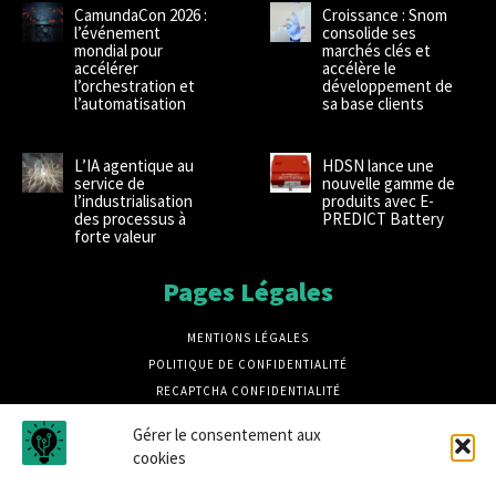
CamundaCon 2026 :
Croissance : Snom
l’événement
consolide ses
mondial pour
marchés clés et
accélérer
accélère le
l’orchestration et
développement de
l’automatisation
sa base clients
L’IA agentique au
HDSN lance une
service de
nouvelle gamme de
l’industrialisation
produits avec E-
des processus à
PREDICT Battery
forte valeur
Pages Légales
MENTIONS LÉGALES
POLITIQUE DE CONFIDENTIALITÉ
RECAPTCHA CONFIDENTIALITÉ
RECAPTCHA CONDITIONS
Gérer le consentement aux
CRÉDITS PHOTOS MAGNIFIC
cookies
CRÉDIT PHOTOS UNSPLASH