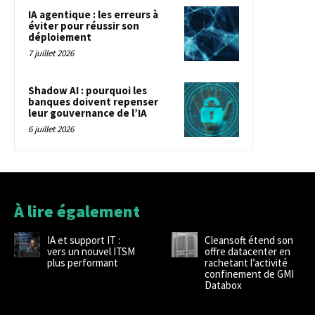
IA agentique : les erreurs à
éviter pour réussir son
déploiement
7 juillet 2026
Shadow AI : pourquoi les
banques doivent repenser
leur gouvernance de l’IA
6 juillet 2026
À lire également
IA et support IT :
Cleansoft étend son
vers un nouvel ITSM
offre datacenter en
plus performant
rachetant l’activité
confinement de GMI
Databox