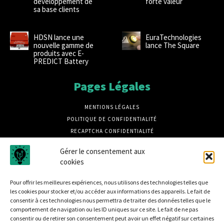
développement de
forte valeur
sa base clients
HDSN lance une
EuraTechnologies
nouvelle gamme de
lance The Square
produits avec E-
PREDICT Battery
Pages Légales
MENTIONS LÉGALES
POLITIQUE DE CONFIDENTIALITÉ
RECAPTCHA CONFIDENTIALITÉ
RECAPTCHA CONDITIONS
Gérer le consentement aux
CRÉDITS PHOTOS MAGNIFIC
cookies
CRÉDIT PHOTOS UNSPLASH
Pour offrir les meilleures expériences, nous utilisons des technologies telles que
les cookies pour stocker et/ou accéder aux informations des appareils. Le fait de
consentir à ces technologies nous permettra de traiter des données telles que le
comportement de navigation ou les ID uniques sur ce site. Le fait de ne pas
consentir ou de retirer son consentement peut avoir un effet négatif sur certaines