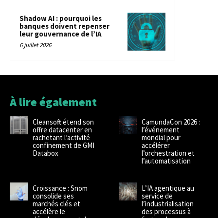
Shadow AI : pourquoi les
banques doivent repenser
leur gouvernance de l’IA
6 juillet 2026
À lire également
Cleansoft étend son
CamundaCon 2026 :
offre datacenter en
l’événement
rachetant l’activité
mondial pour
confinement de GMI
accélérer
Databox
l’orchestration et
l’automatisation
Croissance : Snom
L’IA agentique au
consolide ses
service de
marchés clés et
l’industrialisation
accélère le
des processus à