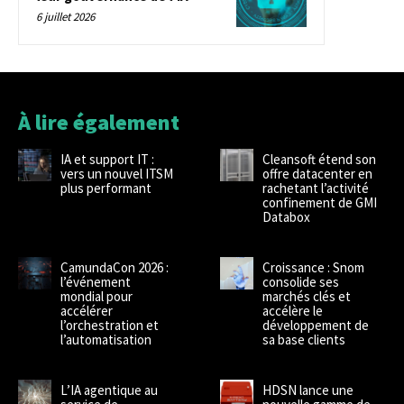
6 juillet 2026
À lire également
IA et support IT :
Cleansoft étend son
vers un nouvel ITSM
offre datacenter en
plus performant
rachetant l’activité
confinement de GMI
Databox
CamundaCon 2026 :
Croissance : Snom
l’événement
consolide ses
mondial pour
marchés clés et
accélérer
accélère le
l’orchestration et
développement de
l’automatisation
sa base clients
L’IA agentique au
HDSN lance une