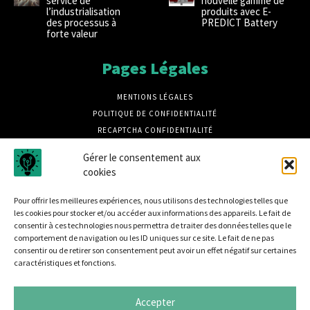
service de
nouvelle gamme de
l’industrialisation
produits avec E-
des processus à
PREDICT Battery
forte valeur
Pages Légales
MENTIONS LÉGALES
POLITIQUE DE CONFIDENTIALITÉ
RECAPTCHA CONFIDENTIALITÉ
RECAPTCHA CONDITIONS
Gérer le consentement aux
CRÉDITS PHOTOS MAGNIFIC
cookies
CRÉDIT PHOTOS UNSPLASH
Pour offrir les meilleures expériences, nous utilisons des technologies telles que
les cookies pour stocker et/ou accéder aux informations des appareils. Le fait de
consentir à ces technologies nous permettra de traiter des données telles que le
comportement de navigation ou les ID uniques sur ce site. Le fait de ne pas
consentir ou de retirer son consentement peut avoir un effet négatif sur certaines
caractéristiques et fonctions.
Disrupt B2B est un média dédié à la sécurité informatique
et à L'actualité des entreprises innovantes, retrouvez des
Accepter
tribunes, des produits, des retours d'utilisateurs, des