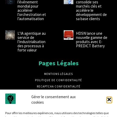
l’événement
consolide ses
mondial pour
marchés clés et
accélérer
accélère le
l’orchestration et
développement de
l’automatisation
sa base clients
L’IA agentique au
HDSN lance une
service de
nouvelle gamme de
l’industrialisation
produits avec E-
des processus à
PREDICT Battery
forte valeur
Pages Légales
MENTIONS LÉGALES
POLITIQUE DE CONFIDENTIALITÉ
RECAPTCHA CONFIDENTIALITÉ
RECAPTCHA CONDITIONS
Gérer le consentement aux
CRÉDITS PHOTOS MAGNIFIC
cookies
CRÉDIT PHOTOS UNSPLASH
Pour offrir les meilleures expériences, nous utilisons des technologies telles que