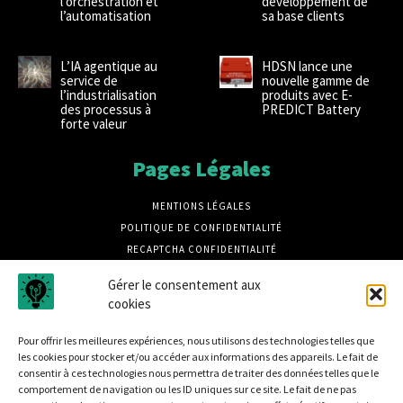
l’orchestration et
développement de
l’automatisation
sa base clients
L’IA agentique au
HDSN lance une
service de
nouvelle gamme de
l’industrialisation
produits avec E-
des processus à
PREDICT Battery
forte valeur
Pages Légales
MENTIONS LÉGALES
POLITIQUE DE CONFIDENTIALITÉ
RECAPTCHA CONFIDENTIALITÉ
RECAPTCHA CONDITIONS
Gérer le consentement aux
CRÉDITS PHOTOS MAGNIFIC
cookies
CRÉDIT PHOTOS UNSPLASH
Pour offrir les meilleures expériences, nous utilisons des technologies telles que
les cookies pour stocker et/ou accéder aux informations des appareils. Le fait de
consentir à ces technologies nous permettra de traiter des données telles que le
comportement de navigation ou les ID uniques sur ce site. Le fait de ne pas