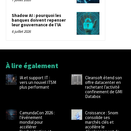
Shadow AI : pourquoi les
banques doivent repenser
leur gouvernance de l’IA
6 juillet 2026
À lire également
IA et support IT :
Cleansoft étend son
vers un nouvel ITSM
offre datacenter en
plus performant
rachetant l’activité
confinement de GMI
Databox
CamundaCon 2026 :
Croissance : Snom
l’événement
consolide ses
mondial pour
marchés clés et
accélérer
accélère le